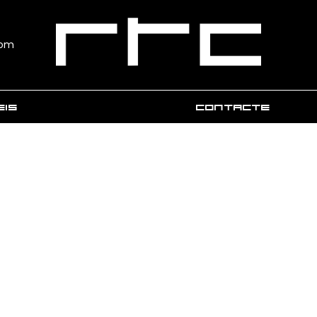
com
EIS
CONTACTE
FORMACIÓ
XPERIENCE
XPERIENCE VIP
MEDIA
 interactius de vehicles nous, liquidacions
c i vehicles d’ocasió
ssionaris virtuals
or virtual
a puntual