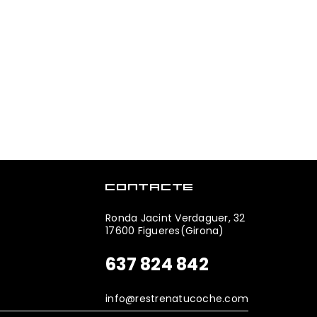
CONTACTE
Ronda Jacint Verdaguer, 32
17600 Figueres(Girona)
637 824 842
info@restrenatucoche.com