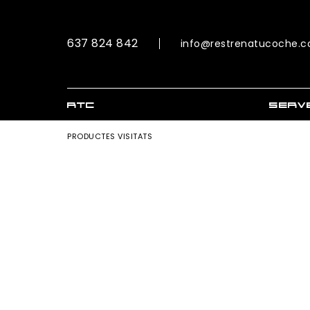
637 824 842
info@restrenatucoche.
RTC
SERV
PRODUCTES VISITATS
RTC 
RTC E
RTC E
RTC 
Vídeos
d’esto
Conce
Assess
Ofert