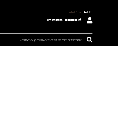
_
ESP
CAT
INICIAR SESSIÓ
Troba el producte que estàs buscant ...