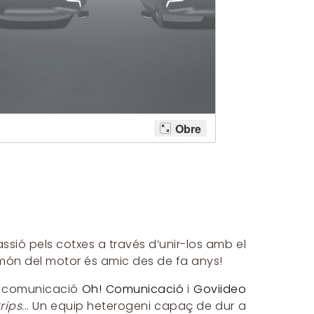
sió pels cotxes a través d’unir-los amb el
l món del motor és amic des de fa anys!
de comunicació
Oh! Comunicació
i
Goviideo
rips
... Un equip heterogeni capaç de dur a