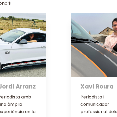
onari!
Jordi Arranz
Xavi Roura
Periodista amb
Periodista i
una àmplia
comunicador
experiència en la
professional del