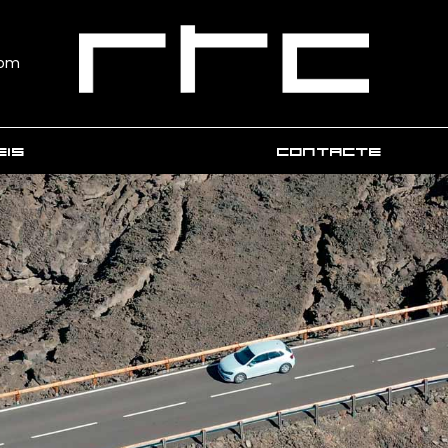
com
EIS
CONTACTE
FORMACIÓ
XPERIENCE
XPERIENCE VIP
MEDIA
 interactius de vehicles nous, liquidacions
c i vehicles d’ocasió
ssionaris virtuals
or virtual
a puntual