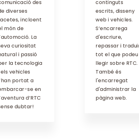
comunicació des
continguts
de diverses
escrits, disseny
facetes, incloent
web i vehicles.
el món de
S’encarrega
l’automoció. La
d'escriure,
seva curiositat
repassar i tradui
natural i passió
tot el que podeu
per la tecnologia
llegir sobre RTC.
i els vehicles
També és
l’han portat a
l'encarregat
embarcar-se en
d'administrar la
l’aventura d’RTC
pàgina web.
sense dubtar!