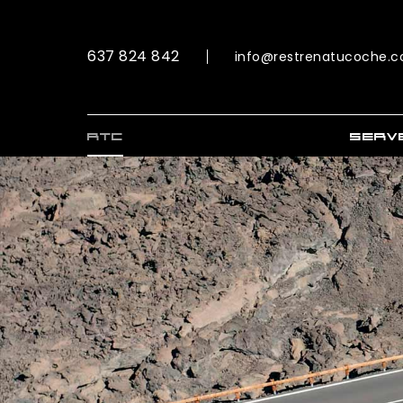
637 824 842
info@restrenatucoche.
RTC
SERV
RTC 
RTC E
RTC E
RTC 
Vídeos
d’esto
Conce
Assess
Ofert