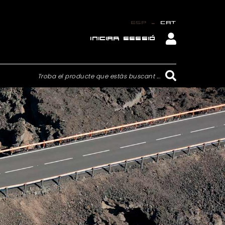
_
ESP
CAT
INICIAR SESSIÓ
Troba el producte que estàs buscant ...