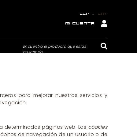
_
ESP
CAT
MI CUENTA
Encuentra el producto que estás
buscando...
ceros para mejorar nuestros servicios y
navegación.
 a determinadas páginas web. Las
cookies
hábitos de navegación de un usuario o de