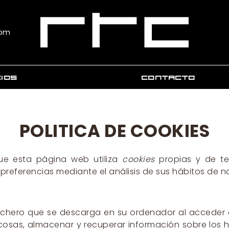
com
CIOS
CONTACTO
ORMACIÓN
PERIENCE
POLITICA DE COOKIES
PERIENCE VIP
EDIA
ue esta página web utiliza
cookies
propias y de ter
 interactivos de vehículos nuevos,
preferencias mediante el análisis de sus hábitos de 
aciones de stock y vehículos de ocasión
ionarios virtuales
virtual
ichero que se descarga en su ordenador al acceder
 puntual
 cosas, almacenar y recuperar información sobre los 