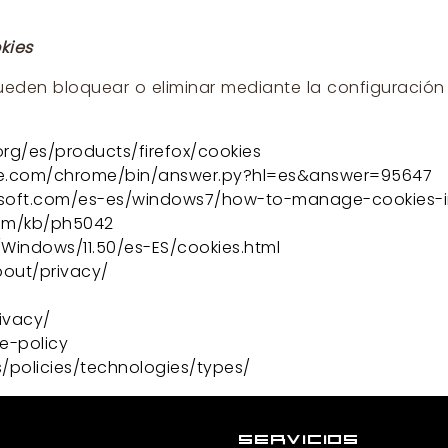
kies
ueden bloquear o eliminar mediante la configuración
.org/es/products/firefox/cookies
gle.com/chrome/bin/answer.py?hl=es&answer=95647
osoft.com/es-es/windows7/how-to-manage-cookies-in
com/kb/ph5042
/Windows/11.50/es-ES/cookies.html
bout/privacy/
ivacy/
ie-policy
s/policies/technologies/types/
SERVICIOS