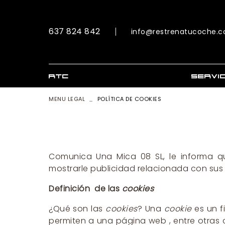
637 824 842
info@restrenatucoche.
RTC
SERVI
MENU LEGAL
POLÍTICA DE COOKIES
RTC F
RTC EX
RTC EX
RTC M
Comunica Una Mica 08 SL, le informa q
Vídeos
mostrarle publicidad relacionada con sus 
liquid
Conces
Definición de las
cookies
Asesor 
¿Qué son las
cookies
? Una
cookie
es un f
Oferta
permiten a una página web , entre otras