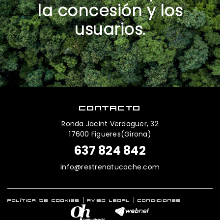
la concesión y los
usuarios.
CONTACTO
Ronda Jacint Verdaguer, 32
17600 Figueres(Girona)
637 824 842
info@restrenatucoche.com
POLÍTICA DE COOKIES
AVISO LEGAL
CONDICIONES